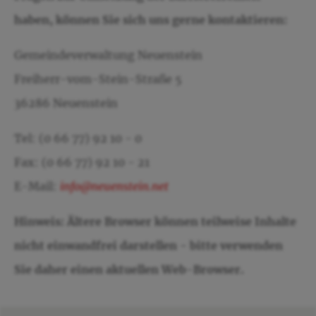
haben, können Sie sich uns gerne kontaktieren:
Gemeindeverwaltung Neuenstein
Freiherr-vom-Stein-Straße 5
36286 Neuenstein
Tel: (0 66 77) 92 10 - 0
Fax: (0 66 77) 92 10 - 21
E-Mail:
info@neuenstein.net
Hinweis: Ältere Browser können teilweise Inhalte
nicht einwandfrei darstellen - bitte verwenden
Sie daher einen aktuellen Web-Browser.