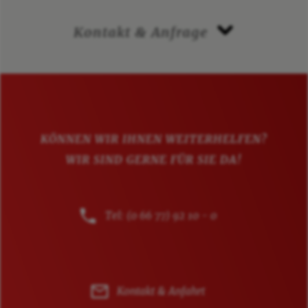
Kontakt & Anfrage
KÖNNEN WIR IHNEN WEITERHELFEN?
WIR SIND GERNE FÜR SIE DA!
Tel: (0 66 77) 92 10 - 0
Kontakt & Anfahrt