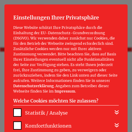
Einstellungen Ihrer Privatsphäre
Diese Website schützt Ihre Privatsphäre durch die
Einhaltung der EU-Datenschutz-Grundverordnung
(DSGVO). Wir verwenden daher zunächst nur Cookies, die
für den Betrieb der Webseite zwingend erforderlich sind.
Zusätzliche Cookies werden nur mit Ihrer aktiven
Zustimmung verwendet. Bitte beachten Sie, dass auf Basis
Ihrer Einstellungen eventuell nicht alle Funktionalitäten
HINWEISE ZUR BARRIEREFREIHEIT
der Seite zur Verfügung stehen. Es steht Ihnen jederzeit
frei, Ihre Zustimmung zu geben, zu verweigern oder
zurückzuziehen, indem Sie den Link unten auf dieser Seite
Bedienbarkeit und Zugänglichkeit
aufrufen. Weitere Informationen finden Sie in unserer
Datenschutzerklärung
. Angaben zum Betreiber dieser
Webseite finden Sie im
Impressum
.
Blinde, sehschwache, motorisch eingeschränkte
Welche Cookies möchten Sie zulassen?
Personen oder anderweitig beeinträchtigte
Menschen sind Teil der Internetnutzer. Diese
Statistik / Analyse
Zielgruppe stößt auf erhebliche Hürden, welche
Komfortfunktionen