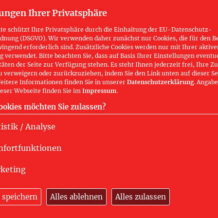
lungen Ihrer Privatsphäre
te schützt Ihre Privatsphäre durch die Einhaltung der EU-Datenschutz-
nung (DSGVO). Wir verwenden daher zunächst nur Cookies, die für den Be
ingend erforderlich sind. Zusätzliche Cookies werden nur mit Ihrer aktive
verwendet. Bitte beachten Sie, dass auf Basis Ihrer Einstellungen eventuel
täten der Seite zur Verfügung stehen. Es steht Ihnen jederzeit frei, Ihre
u verweigern oder zurückzuziehen, indem Sie den Link unten auf dieser Se
eitere Informationen finden Sie in unserer
Datenschutzerklärung
. Angab
ieser Webseite finden Sie im
Impressum
.
Kontakt & Anfrage
ookies möchten Sie zulassen?
istik / Analyse
fortfunktionen
keting
NEN WIR IHNEN WEITERHEL
 speichern
Alles ablehnen
Alles zulassen